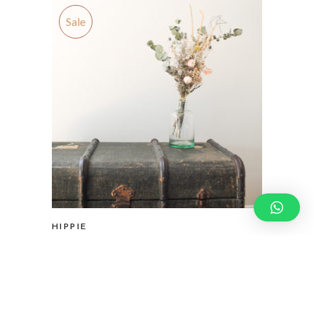
Sale
HIPPIE
€
2.00
€
11.00
–