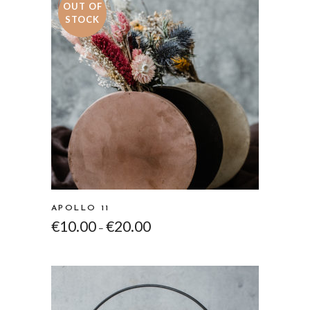
Sale
OUT OF
STOCK
APOLLO 11
€
10.00
€
20.00
–